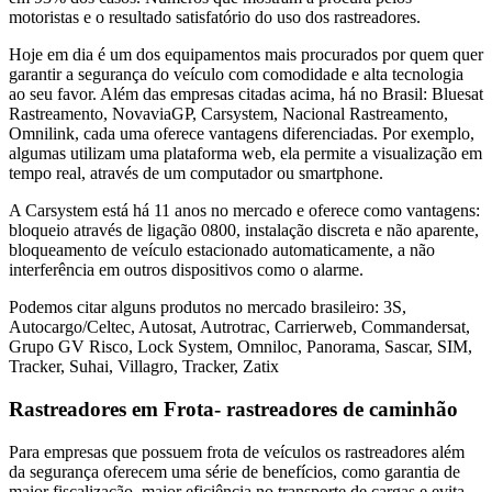
motoristas e o resultado satisfatório do uso dos rastreadores.
Hoje em dia é um dos equipamentos mais procurados por quem quer
garantir a segurança do veículo com comodidade e alta tecnologia
ao seu favor. Além das empresas citadas acima, há no Brasil: Bluesat
Rastreamento, NovaviaGP, Carsystem, Nacional Rastreamento,
Omnilink, cada uma oferece vantagens diferenciadas. Por exemplo,
algumas utilizam uma plataforma web, ela permite a visualização em
tempo real, através de um computador ou smartphone.
A Carsystem está há 11 anos no mercado e oferece como vantagens:
bloqueio através de ligação 0800, instalação discreta e não aparente,
bloqueamento de veículo estacionado automaticamente, a não
interferência em outros dispositivos como o alarme.
Podemos citar alguns produtos no mercado brasileiro: 3S,
Autocargo/Celtec, Autosat, Autrotrac, Carrierweb, Commandersat,
Grupo GV Risco, Lock System, Omniloc, Panorama, Sascar, SIM,
Tracker, Suhai, Villagro, Tracker, Zatix
Rastreadores em Frota- rastreadores de caminhão
Para empresas que possuem frota de veículos os rastreadores além
da segurança oferecem uma série de benefícios, como garantia de
maior fiscalização, maior eficiência no transporte de cargas e evita