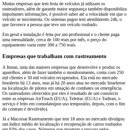
Muitas empresas que tem frota de veículos já utilizam os
rastreadores, além de garantir maior segurança também disponibiliza
importantes informações, é possível saber até a velocidade em que o
veículo se movimenta. Os sistemas pagos tem atendimento 24h, o
que favorece a pessoa que teve um veículo roubado.
Em geral a instalação é feita por um profissional e o cliente paga
uma mensalidade, cerca de 100 reais por mês, o preço do
equipamento varia entre 300 a 750 reais.
Empresas que trabalham com rastreamento
A Ituran, uma das maiores empresas que desenvolve e produz os
aparelhos, além de fazer também o monitoramento, conta com 250
mil clientes e 30 mil veículos recuperados. Ela está no mercado
brasilerio há 13 anos, mas já há 20 anos atua no mercado Israelense
na localização de pilotos em situação de combates ou emergência.
Os rastreadores oferecidos por eles é resultado de um consórcio
entre as empresas AirTouch (EUA), Teletrac (EUA) e Tadiran, o
serviço é feito em comodato(por uso temporário, depois, com o fim
do contrato é devolvido).
Já a Macorsat Rastreamento que tem 18 anos no mercado divulgou
um índice médio de localização e recuperação de carros roubados
em 93% dos casos. Números que mostram a procura pelos