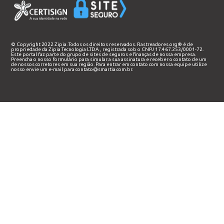
© Copyright 2022 Zipia. Todos os direitos reservados. Rastreadores.org® é de
propriedade da
Zipia Tecnologia LTDA
, registrada sob o CNPJ 17.467.253/0001-72.
Este portal faz parte do grupo de sites de seguros e finanças de nossa empresa.
Preencha o nosso
formulário
para simular a sua assinatura e receber o contato de um
de nossos corretores em sua região. Para entrar em contato com nossa equipe utilize
nosso envie um e-mail para
contato@smartia.com.br
.