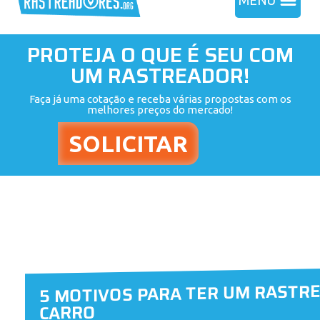
MENU
PROTEJA O QUE É SEU COM
UM RASTREADOR!
Faça já uma cotação e receba várias propostas com os
melhores preços do mercado!
5 MOTIVOS PARA TER UM RASTR
CARRO