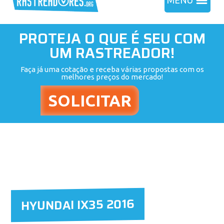
MENU
PROTEJA O QUE É SEU COM
UM RASTREADOR!
Faça já uma cotação e receba várias propostas com os
melhores preços do mercado!
HYUNDAI IX35 2016