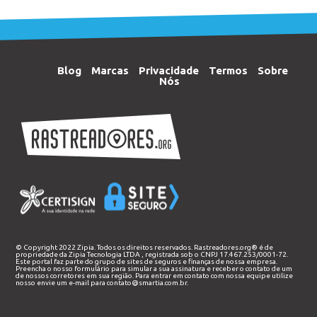
Blog
Marcas
Privacidade
Termos
Sobre
Nós
© Copyright 2022 Zipia. Todos os direitos reservados. Rastreadores.org® é de
propriedade da
Zipia Tecnologia LTDA
, registrada sob o CNPJ 17.467.253/0001-72.
Este portal faz parte do grupo de sites de seguros e finanças de nossa empresa.
Preencha o nosso
formulário
para simular a sua assinatura e receber o contato de um
de nossos corretores em sua região. Para entrar em contato com nossa equipe utilize
nosso envie um e-mail para
contato@smartia.com.br
.