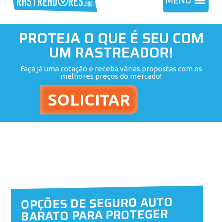
MENU
PROTEJA O QUE É SEU COM
UM RASTREADOR!
Faça já uma cotação e receba várias propostas com os
melhores preços do mercado!
OPÇÕES DE SEGURO AUTO
BARATO PARA PROTEGER