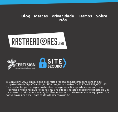
Blog
Marcas
Privacidade
Termos
Sobre
Nós
© Copyright 2022 Zipia. Todos os direitos reservados. Rastreadores.org® é de
propriedade da
Zipia Tecnologia LTDA
, registrada sob o CNPJ 17.467.253/0001-72.
Este portal faz parte do grupo de sites de seguros e finanças de nossa empresa.
Preencha o nosso
formulário
para simular a sua assinatura e receber o contato de um
de nossos corretores em sua região. Para entrar em contato com nossa equipe utilize
nosso envie um e-mail para
contato@smartia.com.br
.