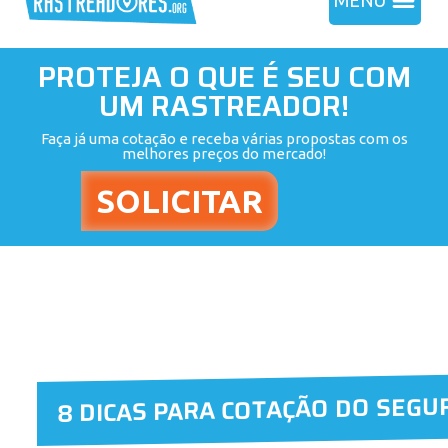
MENU
PROTEJA O QUE É SEU COM
UM RASTREADOR!
Faça já uma cotação e receba várias propostas com os
melhores preços do mercado!
8 DICAS PARA COTAÇÃO DO SEGU