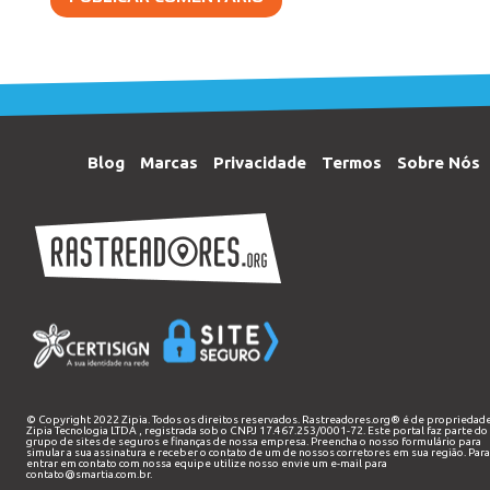
Blog
Marcas
Privacidade
Termos
Sobre Nós
© Copyright 2022 Zipia. Todos os direitos reservados. Rastreadores.org® é de propriedad
Zipia Tecnologia LTDA
, registrada sob o CNPJ 17.467.253/0001-72. Este portal faz parte do
grupo de sites de seguros e finanças de nossa empresa. Preencha o nosso
formulário
para
simular a sua assinatura e receber o contato de um de nossos corretores em sua região. Par
entrar em contato com nossa equipe utilize nosso envie um e-mail para
contato@smartia.com.br
.