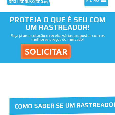
MENU
PROTEJA O QUE É SEU COM
UM RASTREADOR!
Faça já uma cotação e receba várias propostas com os
melhores preços do mercado!
COMO SABER SE UM RASTREADO