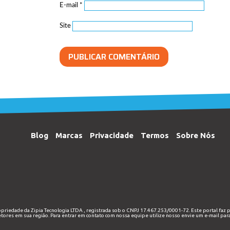
E-mail
*
Site
Blog
Marcas
Privacidade
Termos
Sobre Nós
ropriedade da
Zipia Tecnologia LTDA
, registrada sob o CNPJ 17.467.253/0001-72. Este portal faz 
etores em sua região. Para entrar em contato com nossa equipe utilize nosso envie um e-mail par