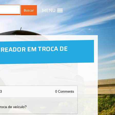
MENU
TREADOR EM TROCA DE
13
0
Comments
roca de veículo?