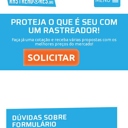
MENU
PROTEJA O QUE É SEU COM
UM RASTREADOR!
Faça já uma cotação e receba várias propostas com os
melhores preços do mercado!
DÚVIDAS SOBRE
FORMULÁRIO