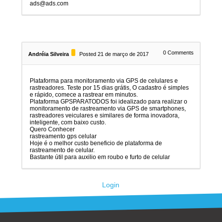
ads@ads.com
0
Comments
Andréia Silveira
Posted 21 de março de 2017
Plataforma para monitoramento via GPS de celulares e
rastreadores. Teste por 15 dias grátis, O cadastro é simples
e rápido, comece a rastrear em minutos.
Plataforma GPSPARATODOS foi idealizado para realizar o
monitoramento de rastreamento via GPS de smartphones,
rastreadores veiculares e similares de forma inovadora,
inteligente, com baixo custo.
Quero Conhecer
rastreamento gps celular
Hoje é o melhor custo beneficio de plataforma de
rastreamento de celular.
Bastante útil para auxilio em roubo e furto de celular
Login