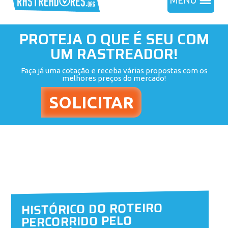
MENU
PROTEJA O QUE É SEU COM
UM RASTREADOR!
Faça já uma cotação e receba várias propostas com os
melhores preços do mercado!
HISTÓRICO DO ROTEIRO
PERCORRIDO PELO