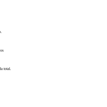
o.
vos
a total.