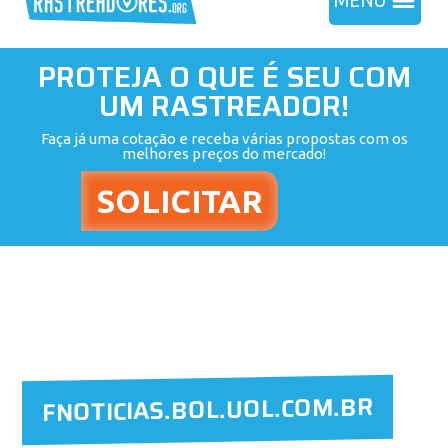
MENU
PROTEJA O QUE É SEU COM
UM RASTREADOR!
Faça já uma cotação e receba várias propostas com os
melhores preços do mercado!
FNOTICIAS.BOL.UOL.COM.BR