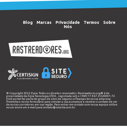
Blog
Marcas
Privacidade
Termos
Sobre
Nós
© Copyright 2022 Zipia. Todos os direitos reservados. Rastreadores.org® é de
propriedade da
Zipia Tecnologia LTDA
, registrada sob o CNPJ 17.467.253/0001-72.
Este portal faz parte do grupo de sites de seguros e finanças de nossa empresa.
Preencha o nosso
formulário
para simular a sua assinatura e receber o contato de um
de nossos corretores em sua região. Para entrar em contato com nossa equipe utilize
nosso envie um e-mail para
contato@smartia.com.br
.