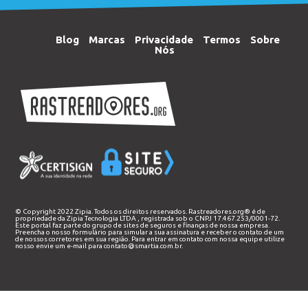
Blog
Marcas
Privacidade
Termos
Sobre
Nós
© Copyright 2022 Zipia. Todos os direitos reservados. Rastreadores.org® é de
propriedade da
Zipia Tecnologia LTDA
, registrada sob o CNPJ 17.467.253/0001-72.
Este portal faz parte do grupo de sites de seguros e finanças de nossa empresa.
Preencha o nosso
formulário
para simular a sua assinatura e receber o contato de um
de nossos corretores em sua região. Para entrar em contato com nossa equipe utilize
nosso envie um e-mail para
contato@smartia.com.br
.