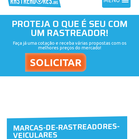
MENU
PROTEJA O QUE É SEU COM
UM RASTREADOR!
Faça já uma cotação e receba várias propostas com os
melhores preços do mercado!
MARCAS-DE-RASTREADORES-
VEICULARES