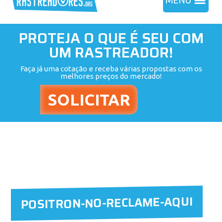
MENU
PROTEJA O QUE É SEU COM
UM RASTREADOR!
Faça já uma cotação e receba várias propostas com os
melhores preços do mercado!
POSITRON-NO-RECLAME-AQUI