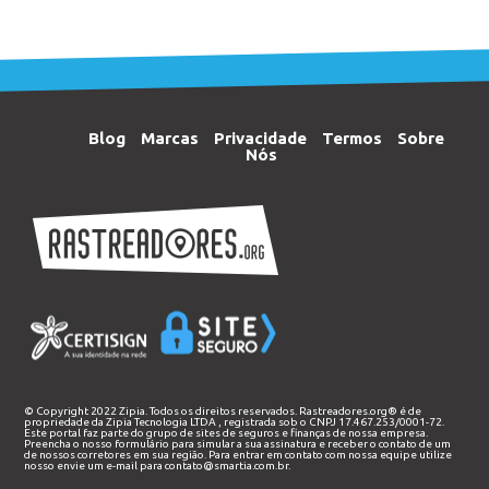
Blog
Marcas
Privacidade
Termos
Sobre
Nós
© Copyright 2022 Zipia. Todos os direitos reservados. Rastreadores.org® é de
propriedade da
Zipia Tecnologia LTDA
, registrada sob o CNPJ 17.467.253/0001-72.
Este portal faz parte do grupo de sites de seguros e finanças de nossa empresa.
Preencha o nosso
formulário
para simular a sua assinatura e receber o contato de um
de nossos corretores em sua região. Para entrar em contato com nossa equipe utilize
nosso envie um e-mail para
contato@smartia.com.br
.