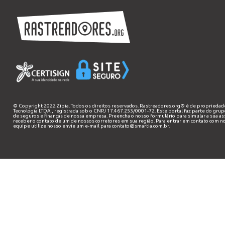
© Copyright 2022 Zipia. Todos os direitos reservados. Rastreadores.org® é de propriedad
Tecnologia LTDA
, registrada sob o CNPJ 17.467.253/0001-72. Este portal faz parte do grup
de seguros e finanças de nossa empresa. Preencha o nosso
formulário
para simular a sua as
receber o contato de um de nossos corretores em sua região. Para entrar em contato com n
equipe utilize nosso envie um e-mail para
contato@smartia.com.br
.