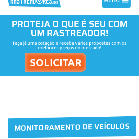
MENU
PROTEJA O QUE É SEU COM
UM RASTREADOR!
Faça já uma cotação e receba várias propostas com os
melhores preços do mercado!
MONITORAMENTO DE VEÍCULOS