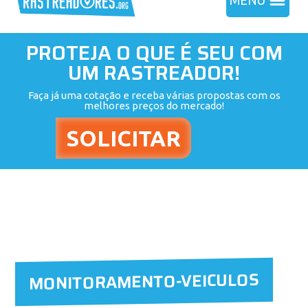
MENU
PROTEJA O QUE É SEU COM
UM RASTREADOR!
Faça já uma cotação e receba várias propostas com os
melhores preços do mercado!
MONITORAMENTO-VEICULOS