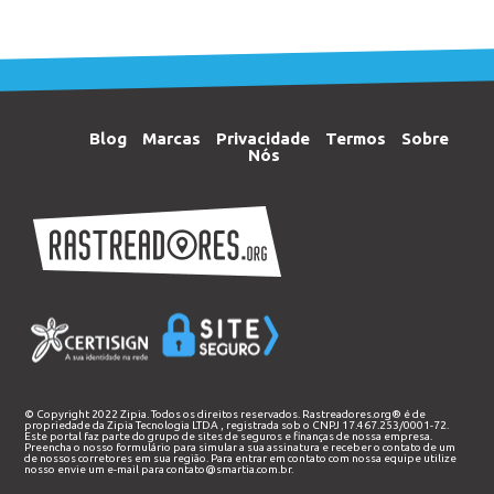
Blog
Marcas
Privacidade
Termos
Sobre
Nós
© Copyright 2022 Zipia. Todos os direitos reservados. Rastreadores.org® é de
propriedade da
Zipia Tecnologia LTDA
, registrada sob o CNPJ 17.467.253/0001-72.
Este portal faz parte do grupo de sites de seguros e finanças de nossa empresa.
Preencha o nosso
formulário
para simular a sua assinatura e receber o contato de um
de nossos corretores em sua região. Para entrar em contato com nossa equipe utilize
nosso envie um e-mail para
contato@smartia.com.br
.