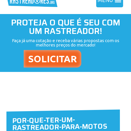
MENU
PROTEJA O QUE É SEU COM
UM RASTREADOR!
Faça já uma cotação e receba várias propostas com os
melhores preços do mercado!
POR-QUE-TER-UM-
RASTREADOR-PARA-MOTOS