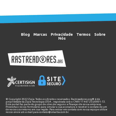
Blog
Marcas
Privacidade
Termos
Sobre
Nós
© Copyright 2022 Zipia. Todos os direitos reservados. Rastreadores.org® é de
propriedade da
Zipia Tecnologia LTDA
, registrada sob o CNPJ 17.467.253/0001-72.
Este portal faz parte do grupo de sites de seguros e finanças de nossa empresa.
Preencha o nosso
formulário
para simular a sua assinatura e receber o contato de um
de nossos corretores em sua região. Para entrar em contato com nossa equipe utilize
nosso envie um e-mail para
contato@smartia.com.br
.