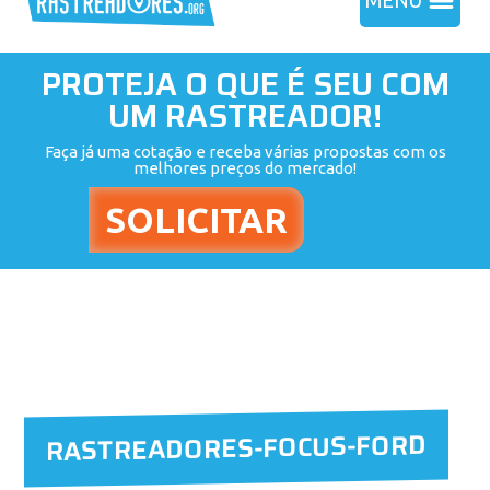
MENU
PROTEJA O QUE É SEU COM
UM RASTREADOR!
Faça já uma cotação e receba várias propostas com os
melhores preços do mercado!
RASTREADORES-FOCUS-FORD