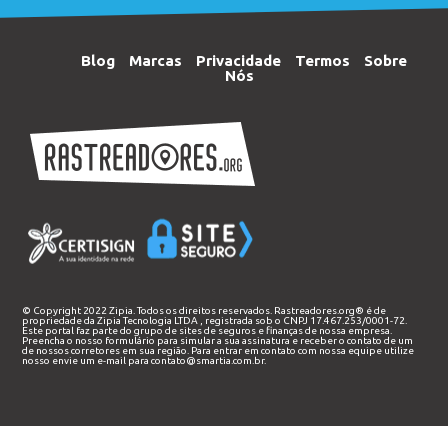
Blog
Marcas
Privacidade
Termos
Sobre
Nós
© Copyright 2022 Zipia. Todos os direitos reservados. Rastreadores.org® é de
propriedade da
Zipia Tecnologia LTDA
, registrada sob o CNPJ 17.467.253/0001-72.
Este portal faz parte do grupo de sites de seguros e finanças de nossa empresa.
Preencha o nosso
formulário
para simular a sua assinatura e receber o contato de um
de nossos corretores em sua região. Para entrar em contato com nossa equipe utilize
nosso envie um e-mail para
contato@smartia.com.br
.