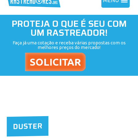
MENU
PROTEJA O QUE É SEU COM
UM RASTREADOR!
Faça já uma cotação e receba várias propostas com os
melhores preços do mercado!
DUSTER