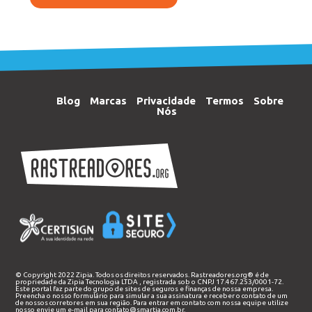
Blog
Marcas
Privacidade
Termos
Sobre
Nós
© Copyright 2022 Zipia. Todos os direitos reservados. Rastreadores.org® é de
propriedade da
Zipia Tecnologia LTDA
, registrada sob o CNPJ 17.467.253/0001-72.
Este portal faz parte do grupo de sites de seguros e finanças de nossa empresa.
Preencha o nosso
formulário
para simular a sua assinatura e receber o contato de um
de nossos corretores em sua região. Para entrar em contato com nossa equipe utilize
nosso envie um e-mail para
contato@smartia.com.br
.