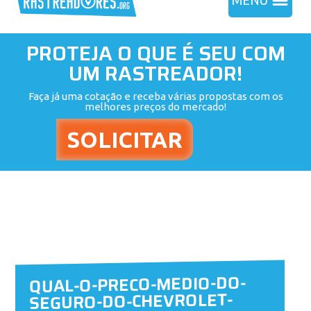
MENU
PROTEJA O QUE É SEU COM
UM RASTREADOR!
Faça já uma cotação e receba várias propostas com os
melhores preços do mercado!
QUAL-O-PRECO-MEDIO-DO-
SEGURO-DO-CHEVROLET-