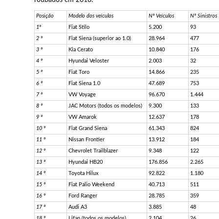
Posição
Modelo dos veículos
Nº Veículos
Nº Sinistros
1
º
Fiat Stilo
5.200
93
2
º
Fiat Siena (superior ao 1.0)
28.964
477
3
º
Kia Cerato
10.840
176
4
º
Hyundai Veloster
2.003
32
5
º
Fiat Toro
14.866
235
6
º
Fiat Siena 1.0
47.689
753
7
º
VW Voyage
96.670
1.444
8
º
JAC Motors (todos os modelos)
9.300
133
9
º
VW Amarok
12.637
178
10
º
Fiat Grand Siena
61.343
824
11
º
Nissan Frontier
13.912
184
12
º
Chevrolet Trailblazer
9.348
122
13
º
Hyundai HB20
176.856
2.265
14
º
Toyota Hilux
92.822
1.180
15
º
Fiat Palio Weekend
40.713
511
16
º
Ford Ranger
28.785
359
17
º
Audi A3
3.885
48
18
º
Lifan (todos os modelos)
2.104
26