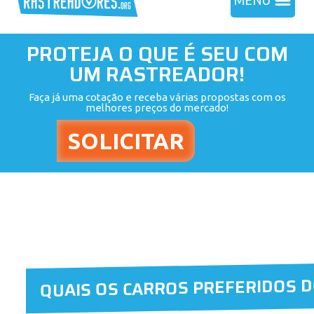
MENU
PROTEJA O QUE É SEU COM
UM RASTREADOR!
Faça já uma cotação e receba várias propostas com os
melhores preços do mercado!
QUAIS OS CARROS PREFERIDOS 