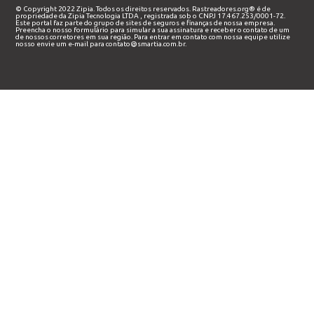
© Copyright 2022 Zipia. Todos os direitos reservados. Rastreadores.org® é de
propriedade da
Zipia Tecnologia LTDA
, registrada sob o CNPJ 17.467.253/0001-72.
Este portal faz parte do grupo de sites de seguros e finanças de nossa empresa.
Preencha o nosso
formulário
para simular a sua assinatura e receber o contato de um
de nossos corretores em sua região. Para entrar em contato com nossa equipe utilize
nosso envie um e-mail para
contato@smartia.com.br
.