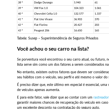
38
º
Dodge Durango
5.940
61
39
º
VW Fox 1.0
104.323
1.061
40
º
Chevrolet Celta 1.0
132.577
1.337
41
º
Fiat Uno Vivace
36.903
370
42
º
Fiat Fiorino
20.427
203
43
º
Peugeot 206
16.650
165
Tabela: Susep – Superintendência de Seguros Privados
Você achou o seu carro na lista?
Se porventura você encontrou o seu carro atual, ou futuro, ne
lista serve sim como um dos fatores a serem considerados n
No entanto, existem outros fatores que devem ser considera
seu hábitos com o veículo, seu perfil e até mesmo o valor do
É preciso dizer que, este último em especial é essencial, uma
de veículos apenas aumenta.
E para este fator, vale dizer que ao contar com um
rastreador
garantir maiores chances de recuperação do veículo em caso 
um excelente desconto na contratação do seguro auto.