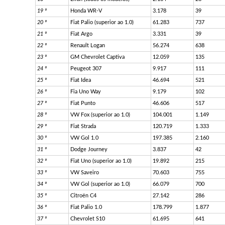
19
º
Honda WR-V
3.178
39
20
º
Fiat Palio (superior ao 1.0)
61.283
737
21
º
Fiat Argo
3.331
39
22
º
Renault Logan
56.274
638
23
º
GM Chevrolet Captiva
12.059
135
24
º
Peugeot 307
9.917
111
25
º
Fiat Idea
46.694
521
26
º
Fia Uno Way
9.179
102
27
º
Fiat Punto
46.606
517
28
º
VW Fox (superior ao 1.0)
104.001
1.149
29
º
Fiat Strada
120.719
1.333
30
º
VW Gol 1.0
197.385
2.160
31
º
Dodge Journey
3.837
42
32
º
Fiat Uno (superior ao 1.0)
19.892
215
33
º
VW Saveiro
70.603
755
34
º
VW Gol (superior ao 1.0)
66.079
700
35
º
Citroën C4
27.142
286
36
º
Fiat Palio 1.0
178.799
1.877
37
º
Chevrolet S10
61.695
641