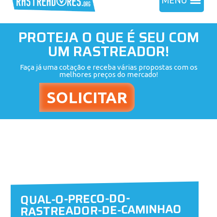
MENU
PROTEJA O QUE É SEU COM
UM RASTREADOR!
Faça já uma cotação e receba várias propostas com os
melhores preços do mercado!
QUAL-O-PRECO-DO-
RASTREADOR-DE-CAMINHAO