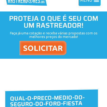
MENU
PROTEJA O QUE É SEU COM
UM RASTREADOR!
Faça já uma cotação e receba várias propostas com os
melhores preços do mercado!
QUAL-O-PRECO-MEDIO-DO-
SEGURO-DO-FORD-FIESTA