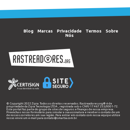
Blog
Marcas
Privacidade
Termos
Sobre
Nós
© Copyright 2022 Zipia. Todos os direitos reservados. Rastreadores.org® é de
propriedade da
Zipia Tecnologia LTDA
, registrada sob o CNPJ 17.467.253/0001-72.
Este portal faz parte do grupo de sites de seguros e finanças de nossa empresa.
Preencha o nosso
formulário
para simular a sua assinatura e receber o contato de um
de nossos corretores em sua região. Para entrar em contato com nossa equipe utilize
nosso envie um e-mail para
contato@smartia.com.br
.