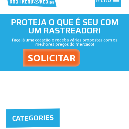
MENU
PROTEJA O QUE É SEU COM
UM RASTREADOR!
Faça já uma cotação e receba várias propostas com os
melhores preços do mercado!
CATEGORIES