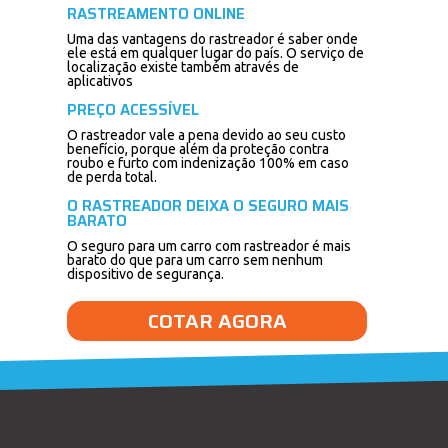
RASTREAMENTO ONLINE
Uma das vantagens do rastreador é saber onde
ele está em qualquer lugar do país. O serviço de
localização existe também através de
aplicativos
PREÇO ACESSÍVEL
O rastreador vale a pena devido ao seu custo
benefício, porque além da proteção contra
roubo e furto com indenização 100% em caso
de perda total.
O RASTREADOR DEIXA O SEGURO MAIS
BARATO
O seguro para um carro com rastreador é mais
barato do que para um carro sem nenhum
dispositivo de segurança.
COTAR AGORA