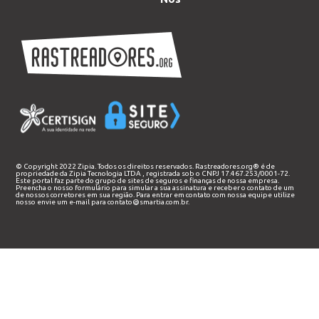
© Copyright 2022 Zipia. Todos os direitos reservados. Rastreadores.org® é de
propriedade da
Zipia Tecnologia LTDA
, registrada sob o CNPJ 17.467.253/0001-72.
Este portal faz parte do grupo de sites de seguros e finanças de nossa empresa.
Preencha o nosso
formulário
para simular a sua assinatura e receber o contato de um
de nossos corretores em sua região. Para entrar em contato com nossa equipe utilize
nosso envie um e-mail para
contato@smartia.com.br
.