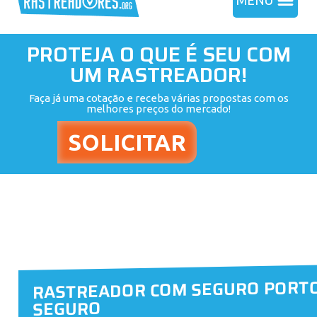
MENU
PROTEJA O QUE É SEU COM
UM RASTREADOR!
Faça já uma cotação e receba várias propostas com os
melhores preços do mercado!
RASTREADOR COM SEGURO PORT
SEGURO