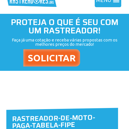
MENU
PROTEJA O QUE É SEU COM
UM RASTREADOR!
Faça já uma cotação e receba várias propostas com os
melhores preços do mercado!
RASTREADOR-DE-MOTO-
PAGA-TABELA-FIPE