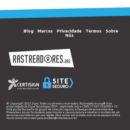
Blog
Marcas
Privacidade
Termos
Sobre
Nós
© Copyright 2022 Zipia. Todos os direitos reservados. Rastreadores.org® é de
propriedade da
Zipia Tecnologia LTDA
, registrada sob o CNPJ 17.467.253/0001-72.
Este portal faz parte do grupo de sites de seguros e finanças de nossa empresa.
Preencha o nosso
formulário
para simular a sua assinatura e receber o contato de um
de nossos corretores em sua região. Para entrar em contato com nossa equipe utilize
nosso envie um e-mail para
contato@smartia.com.br
.