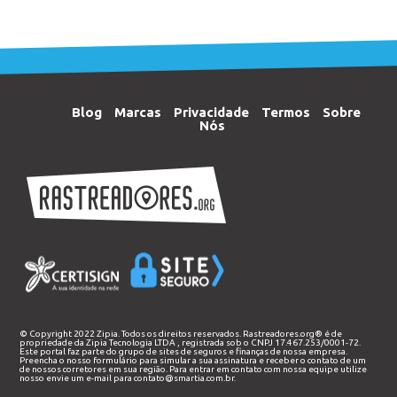
Blog
Marcas
Privacidade
Termos
Sobre
Nós
© Copyright 2022 Zipia. Todos os direitos reservados. Rastreadores.org® é de
propriedade da
Zipia Tecnologia LTDA
, registrada sob o CNPJ 17.467.253/0001-72.
Este portal faz parte do grupo de sites de seguros e finanças de nossa empresa.
Preencha o nosso
formulário
para simular a sua assinatura e receber o contato de um
de nossos corretores em sua região. Para entrar em contato com nossa equipe utilize
nosso envie um e-mail para
contato@smartia.com.br
.