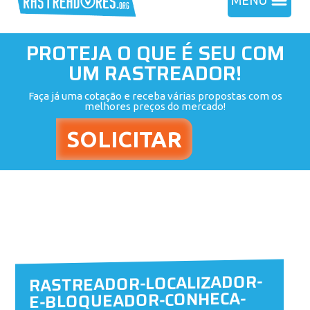
MENU
PROTEJA O QUE É SEU COM
UM RASTREADOR!
Faça já uma cotação e receba várias propostas com os
melhores preços do mercado!
RASTREADOR-LOCALIZADOR-
E-BLOQUEADOR-CONHECA-