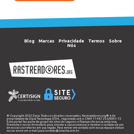
Blog
Marcas
Privacidade
Termos
Sobre
Nós
© Copyright 2022 Zipia. Todos os direitos reservados. Rastreadores.org® é de
propriedade da
Zipia Tecnologia LTDA
, registrada sob o CNPJ 17.467.253/0001-72.
Este portal faz parte do grupo de sites de seguros e finanças de nossa empresa.
Preencha o nosso
formulário
para simular a sua assinatura e receber o contato de um
de nossos corretores em sua região. Para entrar em contato com nossa equipe utilize
nosso envie um e-mail para
contato@smartia.com.br
.