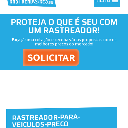
MENU
PROTEJA O QUE É SEU COM
UM RASTREADOR!
Faça já uma cotação e receba várias propostas com os
melhores preços do mercado!
RASTREADOR-PARA-
VEICULOS-PRECO