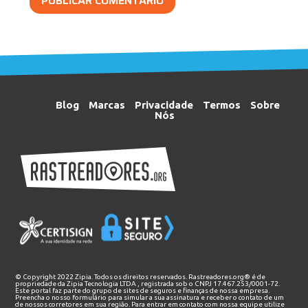
Blog
Marcas
Privacidade
Termos
Sobre
Nós
© Copyright 2022 Zipia. Todos os direitos reservados. Rastreadores.org® é de
propriedade da
Zipia Tecnologia LTDA
, registrada sob o CNPJ 17.467.253/0001-72.
Este portal faz parte do grupo de sites de seguros e finanças de nossa empresa.
Preencha o nosso
formulário
para simular a sua assinatura e receber o contato de um
de nossos corretores em sua região. Para entrar em contato com nossa equipe utilize