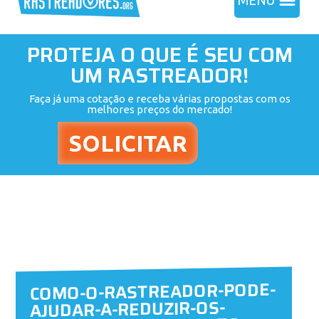
MENU
PROTEJA O QUE É SEU COM
UM RASTREADOR!
Faça já uma cotação e receba várias propostas com os
melhores preços do mercado!
COMO-O-RASTREADOR-PODE-
AJUDAR-A-REDUZIR-OS-