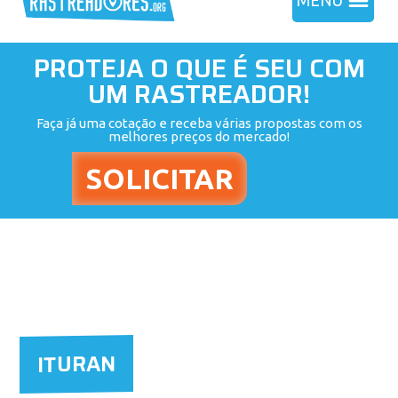
MENU
PROTEJA O QUE É SEU COM
UM RASTREADOR!
Faça já uma cotação e receba várias propostas com os
melhores preços do mercado!
ITURAN