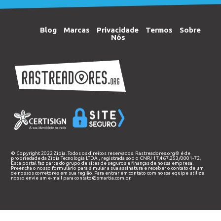
Blog
Marcas
Privacidade
Termos
Sobre
Nós
© Copyright 2022 Zipia. Todos os direitos reservados. Rastreadores.org® é de
propriedade da
Zipia Tecnologia LTDA
, registrada sob o CNPJ 17.467.253/0001-72.
Este portal faz parte do grupo de sites de seguros e finanças de nossa empresa.
Preencha o nosso
formulário
para simular a sua assinatura e receber o contato de um
de nossos corretores em sua região. Para entrar em contato com nossa equipe utilize
nosso envie um e-mail para
contato@smartia.com.br
.