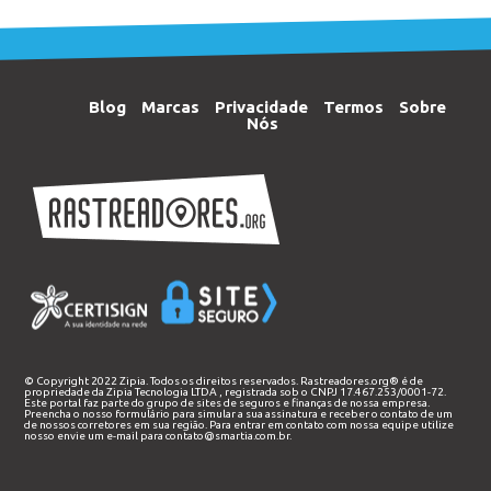
Blog
Marcas
Privacidade
Termos
Sobre
Nós
© Copyright 2022 Zipia. Todos os direitos reservados. Rastreadores.org® é de
propriedade da
Zipia Tecnologia LTDA
, registrada sob o CNPJ 17.467.253/0001-72.
Este portal faz parte do grupo de sites de seguros e finanças de nossa empresa.
Preencha o nosso
formulário
para simular a sua assinatura e receber o contato de um
de nossos corretores em sua região. Para entrar em contato com nossa equipe utilize
nosso envie um e-mail para
contato@smartia.com.br
.