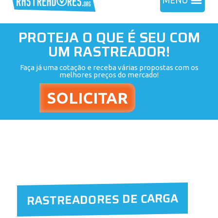
MENU
PROTEJA O QUE É SEU COM
UM RASTREADOR!
Faça já uma cotação e receba várias propostas com os
melhores preços do mercado!
RASTREADORES DE CARGA