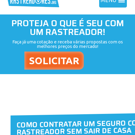
MENU
PROTEJA O QUE É SEU COM
UM RASTREADOR!
Faça já uma cotação e receba várias propostas com os
melhores preços do mercado!
COMO CONTRATAR UM SEGURO C
RASTREADOR SEM SAIR DE CASA