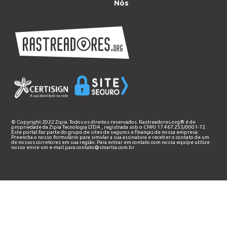
Nós
© Copyright 2022 Zipia. Todos os direitos reservados. Rastreadores.org® é de
propriedade da
Zipia Tecnologia LTDA
, registrada sob o CNPJ 17.467.253/0001-72.
Este portal faz parte do grupo de sites de seguros e finanças de nossa empresa.
Preencha o nosso
formulário
para simular a sua assinatura e receber o contato de um
de nossos corretores em sua região. Para entrar em contato com nossa equipe utilize
nosso envie um e-mail para
contato@smartia.com.br
.