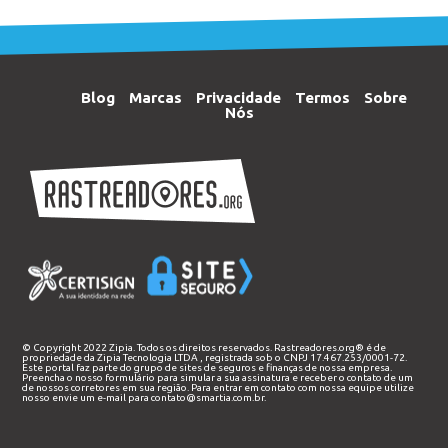
Blog
Marcas
Privacidade
Termos
Sobre
Nós
© Copyright 2022 Zipia. Todos os direitos reservados. Rastreadores.org® é de
propriedade da
Zipia Tecnologia LTDA
, registrada sob o CNPJ 17.467.253/0001-72.
Este portal faz parte do grupo de sites de seguros e finanças de nossa empresa.
Preencha o nosso
formulário
para simular a sua assinatura e receber o contato de um
de nossos corretores em sua região. Para entrar em contato com nossa equipe utilize
nosso envie um e-mail para
contato@smartia.com.br
.