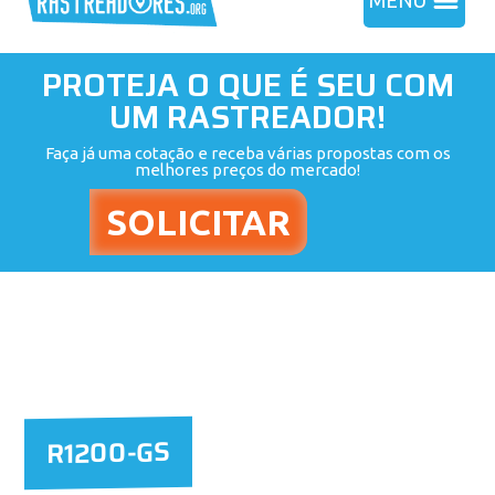
MENU
PROTEJA O QUE É SEU COM
UM RASTREADOR!
Faça já uma cotação e receba várias propostas com os
melhores preços do mercado!
R1200-GS