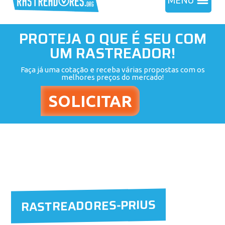
MENU
PROTEJA O QUE É SEU COM
UM RASTREADOR!
Faça já uma cotação e receba várias propostas com os
melhores preços do mercado!
RASTREADORES-PRIUS