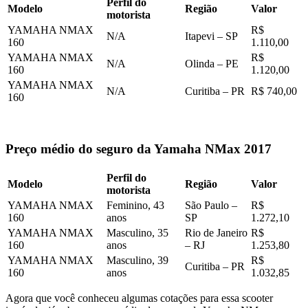
Perfil do
Modelo
Região
Valor
motorista
YAMAHA NMAX
R$
N/A
Itapevi – SP
160
1.110,00
YAMAHA NMAX
R$
N/A
Olinda – PE
160
1.120,00
YAMAHA NMAX
N/A
Curitiba – PR
R$ 740,00
160
Preço médio do seguro da Yamaha NMax 2017
Perfil do
Modelo
Região
Valor
motorista
YAMAHA NMAX
Feminino, 43
São Paulo –
R$
160
anos
SP
1.272,10
YAMAHA NMAX
Masculino, 35
Rio de Janeiro
R$
160
anos
– RJ
1.253,80
YAMAHA NMAX
Masculino, 39
R$
Curitiba – PR
160
anos
1.032,85
Agora que você conheceu algumas cotações para essa scooter