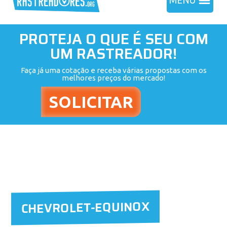
MENU
PROTEJA O QUE É SEU COM
UM RASTREADOR!
Faça já uma cotação e receba várias propostas com os
melhores preços do mercado!
CHEVROLET-EQUINOX