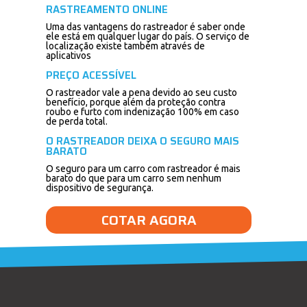
RASTREAMENTO ONLINE
Uma das vantagens do rastreador é saber onde
ele está em qualquer lugar do país. O serviço de
localização existe também através de
aplicativos
PREÇO ACESSÍVEL
O rastreador vale a pena devido ao seu custo
benefício, porque além da proteção contra
roubo e furto com indenização 100% em caso
de perda total.
O RASTREADOR DEIXA O SEGURO MAIS
BARATO
O seguro para um carro com rastreador é mais
barato do que para um carro sem nenhum
dispositivo de segurança.
COTAR AGORA