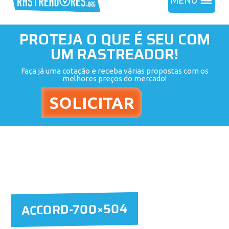
MENU
PROTEJA O QUE É SEU COM
UM RASTREADOR!
Faça já uma cotação e receba várias propostas com os
melhores preços do mercado!
ACCORD-700×504