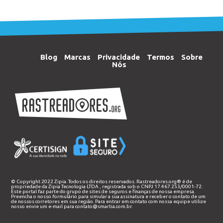
Blog
Marcas
Privacidade
Termos
Sobre
Nós
© Copyright 2022 Zipia. Todos os direitos reservados. Rastreadores.org® é de
propriedade da
Zipia Tecnologia LTDA
, registrada sob o CNPJ 17.467.253/0001-72.
Este portal faz parte do grupo de sites de seguros e finanças de nossa empresa.
Preencha o nosso
formulário
para simular a sua assinatura e receber o contato de um
de nossos corretores em sua região. Para entrar em contato com nossa equipe utilize
nosso envie um e-mail para
contato@smartia.com.br
.