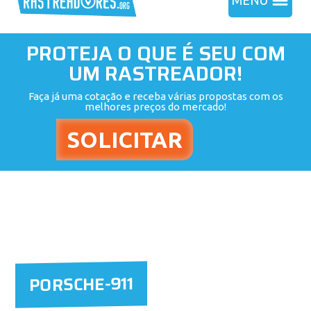
MENU
PROTEJA O QUE É SEU COM
UM RASTREADOR!
Faça já uma cotação e receba várias propostas com os
melhores preços do mercado!
PORSCHE-911