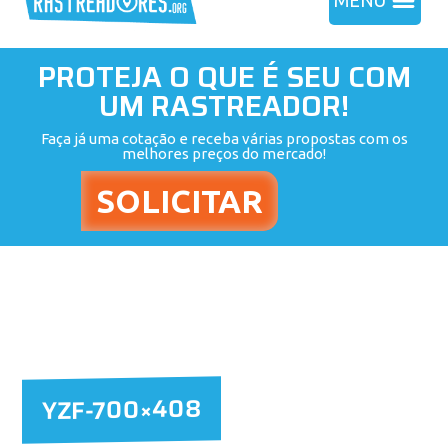
MENU
PROTEJA O QUE É SEU COM
UM RASTREADOR!
Faça já uma cotação e receba várias propostas com os
melhores preços do mercado!
YZF-700×408