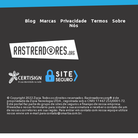
Blog
Marcas
Privacidade
Termos
Sobre
Nós
© Copyright 2022 Zipia. Todos os direitos reservados. Rastreadores.org® é de
propriedade da
Zipia Tecnologia LTDA
, registrada sob o CNPJ 17.467.253/0001-72.
Este portal faz parte do grupo de sites de seguros e finanças de nossa empresa.
Preencha o nosso
formulário
para simular a sua assinatura e receber o contato de um
de nossos corretores em sua região. Para entrar em contato com nossa equipe utilize
nosso envie um e-mail para
contato@smartia.com.br
.