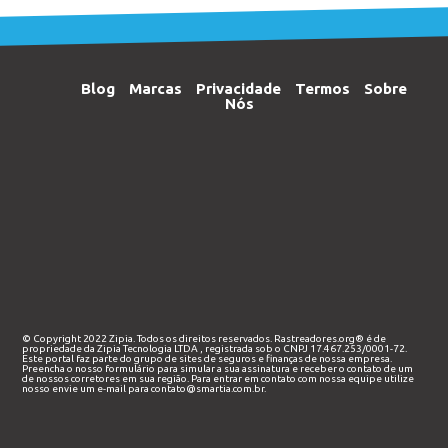
Blog
Marcas
Privacidade
Termos
Sobre
Nós
© Copyright 2022 Zipia. Todos os direitos reservados. Rastreadores.org® é de
propriedade da
Zipia Tecnologia LTDA
, registrada sob o CNPJ 17.467.253/0001-72.
Este portal faz parte do grupo de sites de seguros e finanças de nossa empresa.
Preencha o nosso
formulário
para simular a sua assinatura e receber o contato de um
de nossos corretores em sua região. Para entrar em contato com nossa equipe utilize
nosso envie um e-mail para
contato@smartia.com.br
.