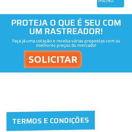
MENU
PROTEJA O QUE É SEU COM
UM RASTREADOR!
Faça já uma cotação e receba várias propostas com os
melhores preços do mercado!
TERMOS E CONDIÇÕES