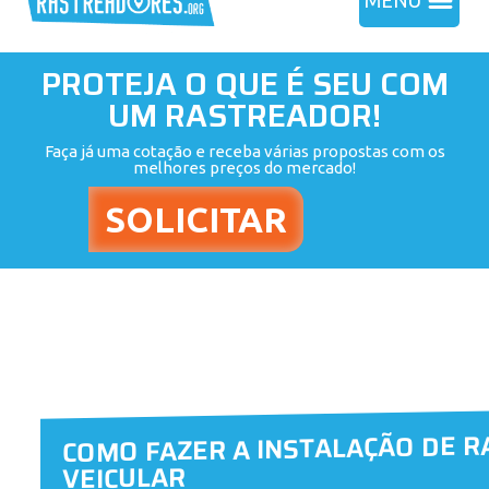
MENU
PROTEJA O QUE É SEU COM
UM RASTREADOR!
Faça já uma cotação e receba várias propostas com os
melhores preços do mercado!
COMO FAZER A INSTALAÇÃO DE 
VEICULAR