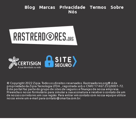
Blog
Marcas
Privacidade
Termos
Sobre
Nós
© Copyright 2022 Zipia. Todos os direitos reservados. Rastreadores.org® é de
propriedade da
Zipia Tecnologia LTDA
, registrada sob o CNPJ 17.467.253/0001-72.
Este portal faz parte do grupo de sites de seguros e finanças de nossa empresa.
Preencha o nosso
formulário
para simular a sua assinatura e receber o contato de um
de nossos corretores em sua região. Para entrar em contato com nossa equipe utilize
nosso envie um e-mail para
contato@smartia.com.br
.