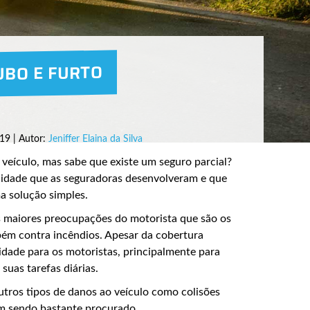
UBO E FURTO
19 | Autor:
Jeniffer Elaina da Silva
 veículo, mas sabe que existe um seguro parcial?
idade que as seguradoras desenvolveram e que
ma solução simples.
as maiores preocupações do motorista que são os
bém contra incêndios. Apesar da cobertura
ilidade para os motoristas, principalmente para
suas tarefas diárias.
utros tipos de danos ao veículo como colisões
em sendo bastante procurado.