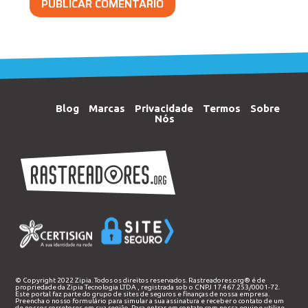
Blog
Marcas
Privacidade
Termos
Sobre
Nós
© Copyright 2022 Zipia. Todos os direitos reservados. Rastreadores.org® é de
propriedade da
Zipia Tecnologia LTDA
, registrada sob o CNPJ 17.467.253/0001-72.
Este portal faz parte do grupo de sites de seguros e finanças de nossa empresa.
Preencha o nosso
formulário
para simular a sua assinatura e receber o contato de um
de nossos corretores em sua região. Para entrar em contato com nossa equipe utilize