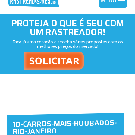
MENU
PROTEJA O QUE É SEU COM
UM RASTREADOR!
Faça já uma cotação e receba várias propostas com os
melhores preços do mercado!
10-CARROS-MAIS-ROUBADOS-
RIO-JANEIRO