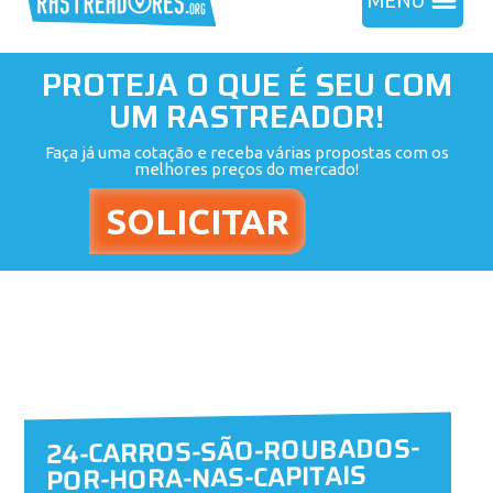
MENU
PROTEJA O QUE É SEU COM
UM RASTREADOR!
Faça já uma cotação e receba várias propostas com os
melhores preços do mercado!
24-CARROS-SÃO-ROUBADOS-
POR-HORA-NAS-CAPITAIS