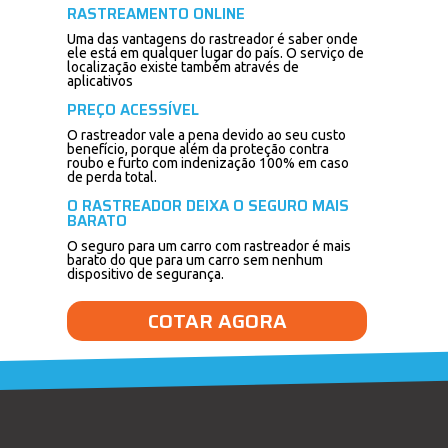
RASTREAMENTO ONLINE
Uma das vantagens do rastreador é saber onde
ele está em qualquer lugar do país. O serviço de
localização existe também através de
aplicativos
PREÇO ACESSÍVEL
O rastreador vale a pena devido ao seu custo
benefício, porque além da proteção contra
roubo e furto com indenização 100% em caso
de perda total.
O RASTREADOR DEIXA O SEGURO MAIS
BARATO
O seguro para um carro com rastreador é mais
barato do que para um carro sem nenhum
dispositivo de segurança.
COTAR AGORA