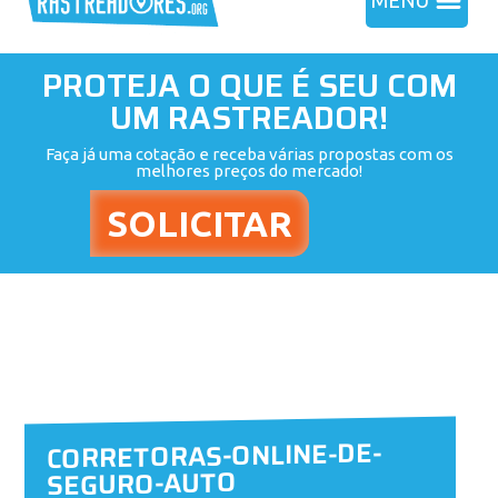
MENU
PROTEJA O QUE É SEU COM
UM RASTREADOR!
Faça já uma cotação e receba várias propostas com os
melhores preços do mercado!
CORRETORAS-ONLINE-DE-
SEGURO-AUTO