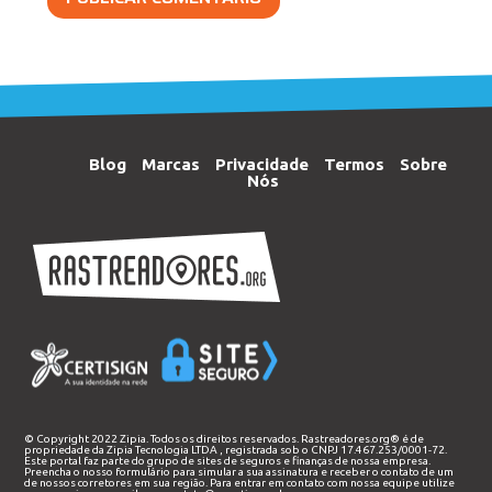
Blog
Marcas
Privacidade
Termos
Sobre
Nós
© Copyright 2022 Zipia. Todos os direitos reservados. Rastreadores.org® é de
propriedade da
Zipia Tecnologia LTDA
, registrada sob o CNPJ 17.467.253/0001-72.
Este portal faz parte do grupo de sites de seguros e finanças de nossa empresa.
Preencha o nosso
formulário
para simular a sua assinatura e receber o contato de um
de nossos corretores em sua região. Para entrar em contato com nossa equipe utilize